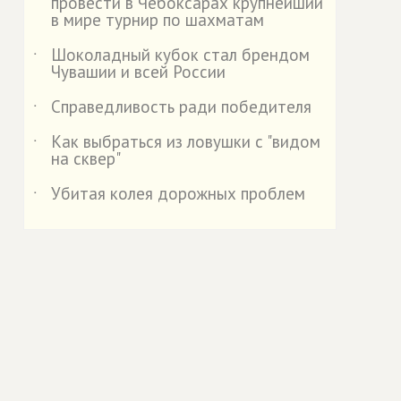
провести в Чебоксарах крупнейший
в мире турнир по шахматам
Шоколадный кубок стал брендом
˙
Чувашии и всей России
Справедливость ради победителя
˙
Как выбраться из ловушки с "видом
˙
на сквер"
Убитая колея дорожных проблем
˙