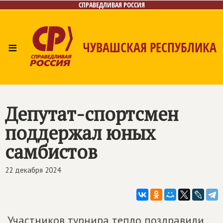
СПРАВЕДЛИВАЯ РОССИЯ
≡
ЧУВАШСКАЯ РЕСПУБЛИКА
Главная
Новости
Лица
Фото/Видео
Газета
Контакты
Депутат-спортсмен
поддержал юных
самбистов
22 декабря 2024
Участников турнира тепло поздравили