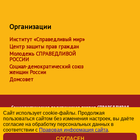
Организации
Институт «Справедливый мир»
Центр защиты прав граждан
Молодежь СПРАВЕДЛИВОЙ
РОССИИ
Социал-демократический союз
женщин России
Домсовет
Социалистическая политическая партия
СПРАВЕДЛИВАЯ
Сайт использует cookie-файлы. Продолжая
РОССИЯ
пользоваться сайтом без изменения настроек, вы даёте
Региональное отделение партии в Чувашской Республике
согласие на обработку персональных данных в
© 2006-2026
соответствии с
Правовая информация сайта
.
Политика в отношении обработки персональных данных
СОГЛАСЕН