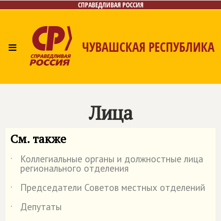
СПРАВЕДЛИВАЯ РОССИЯ
≡
ЧУВАШСКАЯ РЕСПУБЛИКА
Главная
Новости
Лица
Фото/Видео
Газета
Контакты
Лица
См. также
Коллегиальные органы и должностные лица
˙
регионального отделения
Председатели Советов местных отделений
˙
Депутаты
˙